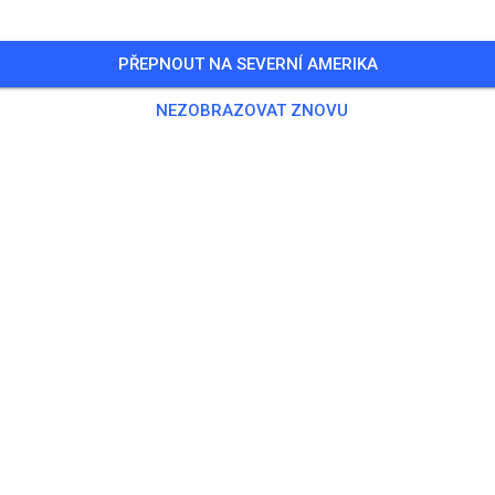
PŘEPNOUT NA SEVERNÍ AMERIKA
NEZOBRAZOVAT ZNOVU
MSC Elstorf
SL
21629 Neu Wulmstorf / OT Elstorf
Příspěvky
616
Sledující
542
Oblíb
VSTUPENKY
PŘÍSPĚVKY
INFO
ČLENSTVÍ
OTEVÍRACÍ HODINY