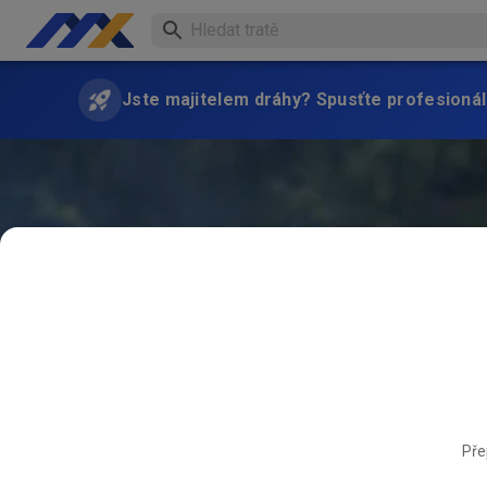
Jste majitelem dráhy? Spusťte profesionál
Pře