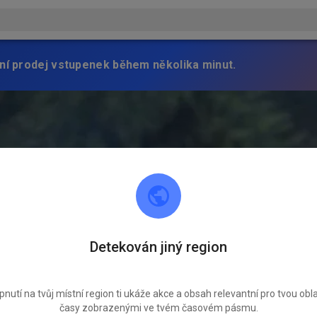
ní prodej vstupenek během několika minut.
Detekován jiný region
pnutí na tvůj místní region ti ukáže akce a obsah relevantní pro tvou obla
časy zobrazenými ve tvém časovém pásmu.