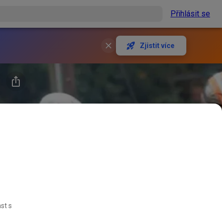
Přihlásit se
Zjistit více
st s