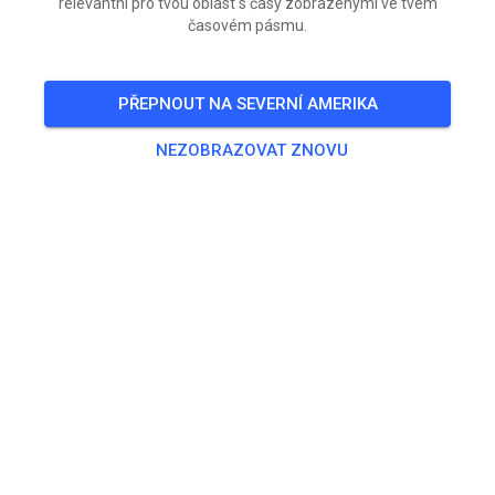
relevantní pro tvou oblast s časy zobrazenými ve tvém
časovém pásmu.
VSTUPENKY
PŘEPNOUT NA SEVERNÍ AMERIKA
PŘÍSPĚVKY
INFO
OTEVÍRACÍ HODINY
NEZOBRAZOVAT ZNOVU
Info o zařízení
Der MSF Frammersbach e.V. wurde 1978 von begeisterten
Motorsportfans gegründet. Unsere Sportgelände am
Frammersbacher Sauerberg sind bestens für den Bike- und
Trial-Motorradsport geeignet.
Info o trati
Motorrad Trial Gelände mit ca. 30 Sektionen die aus Felsen,
Hanglagen und Holzhindernissen bestehen.
Kontakt