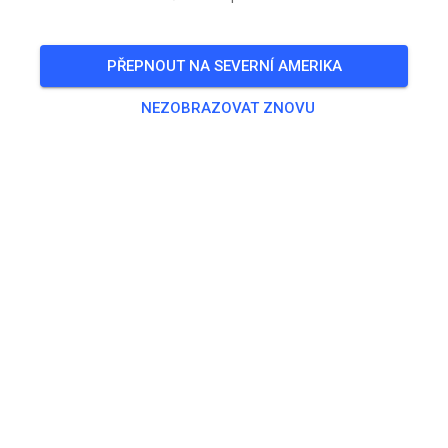
VSTUPENKY
PŘEPNOUT NA SEVERNÍ AMERIKA
PŘÍSPĚVKY
INFO
OTEVÍRACÍ HODINY
NEZOBRAZOVAT ZNOVU
Otevírací hodiny zatím nebyly zadány.