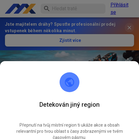
Přihlásit
se
Jste majitelem dráhy? Spusťte profesionální prodej
vstupenek během několika minut.
Zjistit více
Detekován jiný region
22
°
Mx Czerniejew
SLEDOVAT
Přepnutí na tvůj místní region ti ukáže akce a obsah
relevantní pro tvou oblast s časy zobrazenými ve tvém
1
Příspěvky
2
Sledující
2
Oblíbené
časovém pásmu.