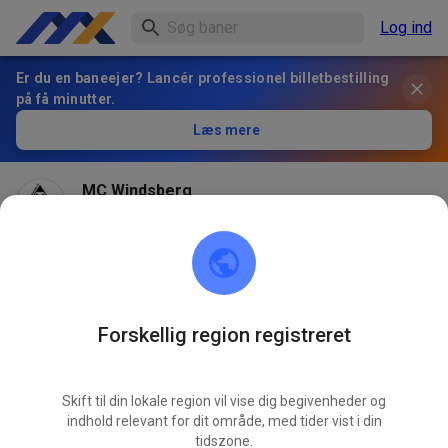
Log ind
Er du en baneejer? Lancér professionel billetbestilling
på få minutter.
Læs mere
MC Windsberg
for 2 måneder siden
Wegen Regen bleibt die Strecke heute geschlossen!
614
0
Forskellig region registreret
Skift til din lokale region vil vise dig begivenheder og
indhold relevant for dit område, med tider vist i din
tidszone.