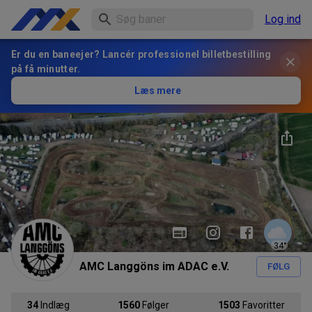
Log ind
Er du en baneejer? Lancér professionel billetbestilling
på få minutter.
Læs mere
34
°
AMC Langgöns im ADAC e.V.
FØLG
34
Indlæg
1560
Følger
1503
Favoritter