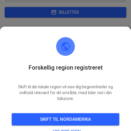
BILLETTER
INDLÆG
OPLYSNINGER
MEDLEMSKAB
ÅBNINGSTIDE
AMC Langgöns im ADAC e.V.
for 4 måneder siden
Forskellig region registreret
224 nye øvelsesbegivenheder tilføjet:
TIRS.
Gastfahrertraining
07.
Skift til din lokale region vil vise dig begivenheder og
indhold relevant for dit område, med tider vist i din
ONS.
tidszone.
Gastfahrertraining
08.
TORS.
Gastfahrertraining
SKIFT TIL NORDAMERIKA
09.