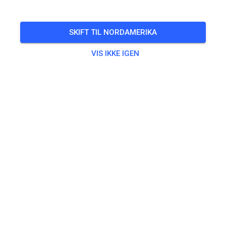
BILLETTER
SKIFT TIL NORDAMERIKA
INDLÆG
OPLYSNINGER
ÅBNINGSTIDER
VIS IKKE IGEN
AMC Gablingen
for 7 måneder siden
Hey, wir sind jetzt bei MX Tickets!
328
5