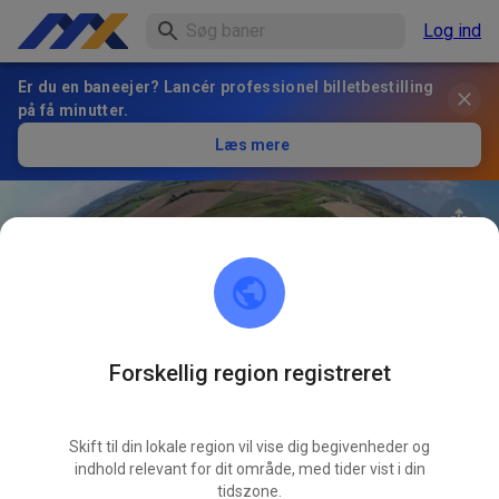
Log ind
Er du en baneejer? Lancér professionel billetbestilling
på få minutter.
Læs mere
Forskellig region registreret
33
°
AMC Gablingen
FØLG
Skift til din lokale region vil vise dig begivenheder og
indhold relevant for dit område, med tider vist i din
1
Indlæg
61
Følger
23
Favoritter
tidszone.