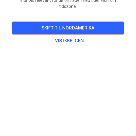
indhold relevant for dit område, med tider vist i din
tidszone.
BILLETTER
SKIFT TIL NORDAMERIKA
INDLÆG
OPLYSNINGER
ÅBNINGSTIDER
VIS IKKE IGEN
Anlægsinfo
Maricopa Motorsports Park is MX track in Maricopa Az that
is unique in the greater Phx area. We have a natural flowing
outdoor style track with soft/sandy soil.
Bane info
Approximately 1 mile long the track is soft, sandy and
offers tabletops, doubles, triples, a step up and a rhythm
section that encourages progression. It is challenging but
safe and fun for riders of all ages and skill levels.
Kontakt