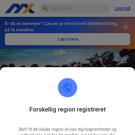
Log ind
Er du en baneejer? Lancér professionel billetbestilling
på få minutter.
Læs mere
43
°
Forskellig region registreret
Maricopa Motorsports Park
FØLG
Skift til din lokale region vil vise dig begivenheder og
0
Indlæg
2
Følger
1
Favoritter