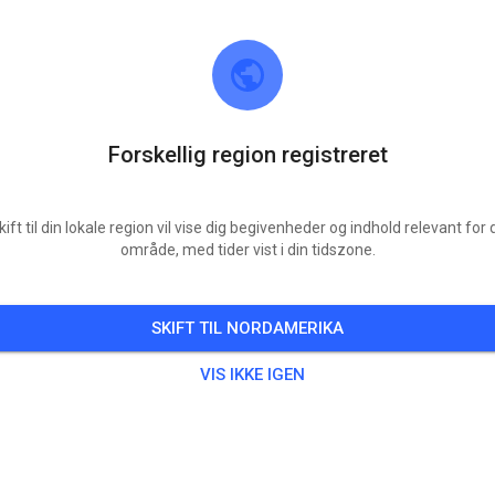
Forskellig region registreret
kift til din lokale region vil vise dig begivenheder og indhold relevant for d
område, med tider vist i din tidszone.
MMC Schweinfurt
97714 Oerlenbach
SKIFT TIL NORDAMERIKA
6
Indlæg
2718
Følger
2666
Favorit
VIS IKKE IGEN
BILLETTER
INDLÆG
OPLYSNINGER
MEDLEMSKAB
ÅBNINGSTIDER