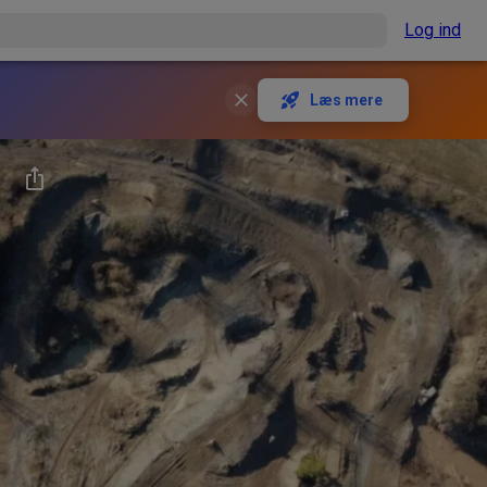
Log ind
Læs mere