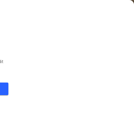
it
28
°
FØLG
ter