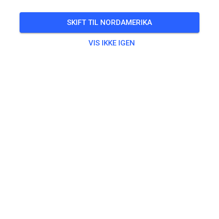
ALLE BEGIVENHEDER
SKIFT TIL NORDAMERIKA
2
0
VIS IKKE IGEN
MSC Feldatal e.V.
for 1 måned siden