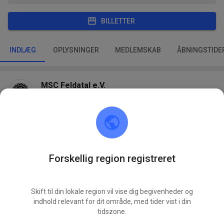
BILLETTER
INDLÆG
OPLYSNINGER
MEDLEMSKAB
ÅBNINGSTIDE
MSC Feldatal e.V.
for 2 dage siden
24 nye øvelsesbegivenheder tilføjet:
ONS.
Training Mittwoch
05.
Forskellig region registreret
LØR.
Training Samstag
08.
Skift til din lokale region vil vise dig begivenheder og
ONS.
indhold relevant for dit område, med tider vist i din
Training Mittwoch
12.
tidszone.