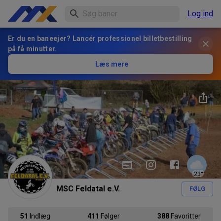
Log ind
Er du en baneejer? Lancér professionel billetbestilling
på få minutter.
Læs mere
23
°
MSC Feldatal e.V.
FØLG
51
Indlæg
411
Følger
388
Favoritter