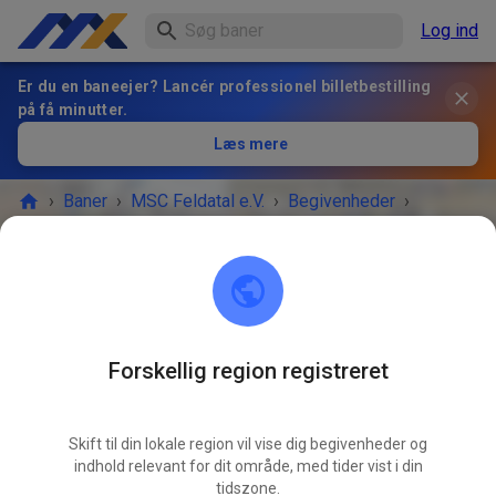
Log ind
Er du en baneejer? Lancér professionel billetbestilling
på få minutter.
Læs mere
›
Baner
›
MSC Feldatal e.V.
›
Begivenheder
›
Rennsimulation (kein normaler Trainingsbetrieb)
MSC Feldatal e.V.
50.63969503065647, 9.166117031504953
Forskellig region registreret
BEGIVENHEDEN ER OVRE!
Skift til din lokale region vil vise dig begivenheder og
Rennsimulation (kein normaler
indhold relevant for dit område, med tider vist i din
APR.
Trainingsbetrieb)
tidszone.
25.