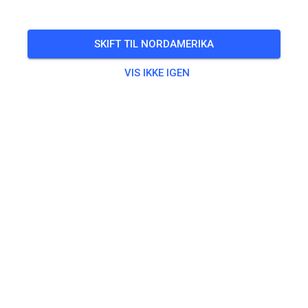
lørdag
08.00
-
12.00
Gastfahrer sind herzlich willkommen, starten aber außer der
SKIFT TIL NORDAMERIKA
Wertung.
VIS IKKE IGEN
Bitte pünktlich um 8 Uhr zur Einweisung da sein.
Es ist kein normaler Trainingsbetrieb möglich!
Ab 85ccm
🎟️
22 Gæster
,
50 Medlemmer
Øvning
Erwachsene (Samstags-Halbtags)
20,00 €
Kinder (Samstags-Halbtags)
15,00 €