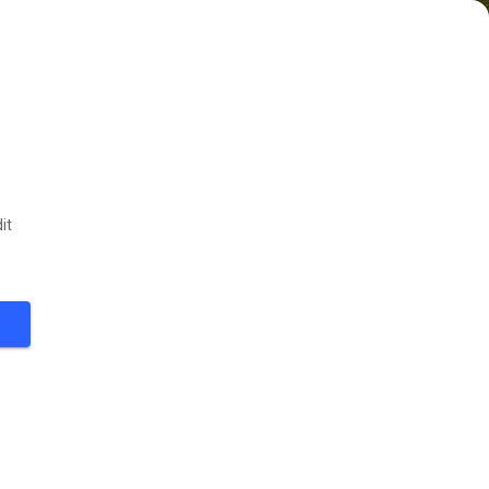
it
29
°
FØLG
ter