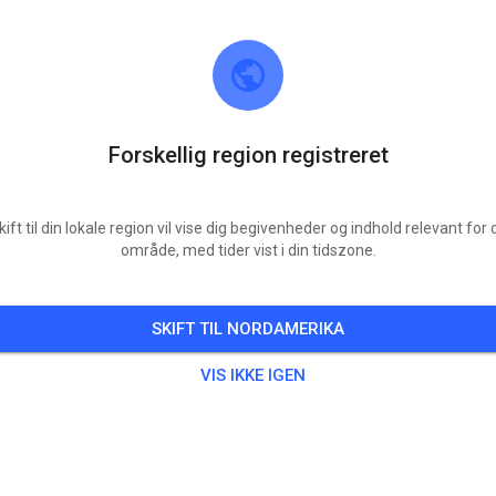
Forskellig region registreret
kift til din lokale region vil vise dig begivenheder og indhold relevant for d
område, med tider vist i din tidszone.
MSC Eichenried
85452 Eichenried
SKIFT TIL NORDAMERIKA
4
Indlæg
612
Følger
564
Favorit
VIS IKKE IGEN
BILLETTER
INDLÆG
OPLYSNINGER
MEDLEMSKAB
ÅBNINGSTIDER