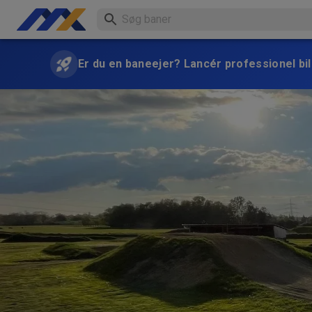
Er du en baneejer? Lancér professionel bill