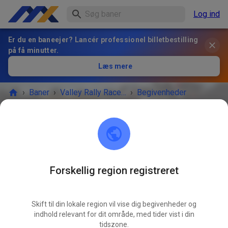
Log ind
Er du en baneejer? Lancér professionel billetbestilling
på få minutter.
Læs mere
›
Baner
›
Valley Rally Raceway
›
Begivenheder
Valley Rally Raceway
Sutton-Alpine, AK 99674
Forskellig region registreret
Ingen flere begivenheder.
Skift til din lokale region vil vise dig begivenheder og
Hvis du vil modtage besked om nye begivenheder, kan du
indhold relevant for dit område, med tider vist i din
følge Valley Rally Raceway.
tidszone.