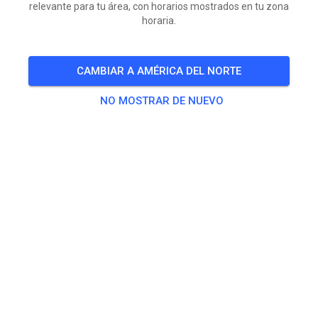
relevante para tu área, con horarios mostrados en tu zona
horaria.
CAMBIAR A AMÉRICA DEL NORTE
NO MOSTRAR DE NUEVO
Vandaag Open vanaf 13:00 uur tot 21 uur!
Baan is vanochtend geschoven en gesproeid maar is
eerst verhuurd!
Zullen dus met name achterop wel wat sporen
aanwezig zijn!
Morgen vrijdag open vanaf 16:00 uur. Ook dan is de