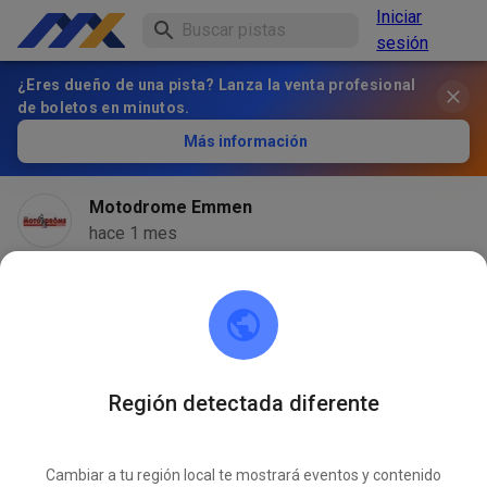
Iniciar
sesión
¿Eres dueño de una pista? Lanza la venta profesional
de boletos en minutos.
Más información
Motodrome Emmen
hace 1 mes
Región detectada diferente
Cambiar a tu región local te mostrará eventos y contenido