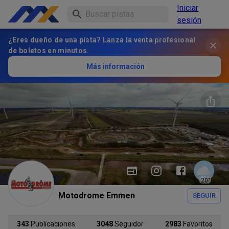
Iniciar
sesión
¿Eres dueño de una pista? Lanza la venta profesional
de boletos en minutos.
Más información
20
°
Motodrome Emmen
SEGUIR
343
Publicaciones
3048
Seguidor
2983
Favoritos