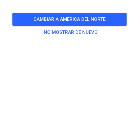
CAMBIAR A AMÉRICA DEL NORTE
NO MOSTRAR DE NUEVO
Trainingstag am 11.07
SÁB
Trainingstag
11
296
0