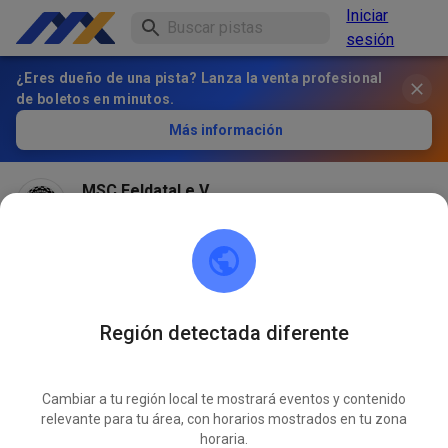
Iniciar
sesión
¿Eres dueño de una pista? Lanza la venta profesional
de boletos en minutos.
Más información
MSC Feldatal e.V.
hace 1 mes
Región detectada diferente
Cambiar a tu región local te mostrará eventos y contenido
relevante para tu área, con horarios mostrados en tu zona
horaria.