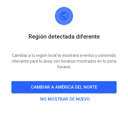
BOLETOS
PUBLICACIONES
INFO
MEMBRESÍA
HORARIO DE 
Región detectada diferente
MC Hohenlinden e.V.
hace 1 semana
Cambiar a tu región local te mostrará eventos y contenido
relevante para tu área, con horarios mostrados en tu zona
horaria.
Die nächsten zwei Samstage keine Tickets 🤟
CAMBIAR A AMÉRICA DEL NORTE
247
1
NO MOSTRAR DE NUEVO
MC Hohenlinden e.V.
hace 2 semanas
1 nuevos eventos de práctica añadidos: