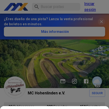
Iniciar
sesión
¿Eres dueño de una pista? Lanza la venta profesional
de boletos en minutos.
Más información
25
°
MC Hohenlinden e.V.
SEGUIR
29
Publicaciones
208
Seguidor
159
Favoritos