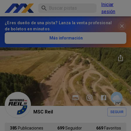
Iniciar
sesión
¿Eres dueño de una pista? Lanza la venta profesional
de boletos en minutos.
Más información
29
°
MSC Reil
SEGUIR
385
Publicaciones
699
Seguidor
669
Favoritos