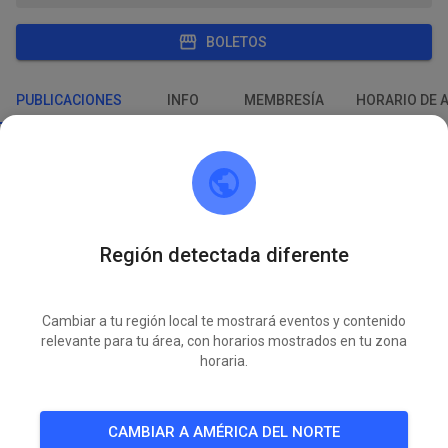
BOLETOS
PUBLICACIONES
INFO
MEMBRESÍA
HORARIO DE 
MSC Reil
hace 1 semana
3 nuevos eventos de práctica añadidos:
Región detectada diferente
MIÉ
Training Mittwoch
05
Cambiar a tu región local te mostrará eventos y contenido
VIE
relevante para tu área, con horarios mostrados en tu zona
Training Freitag
07
horaria.
DOM
Training Sonntag
09
CAMBIAR A AMÉRICA DEL NORTE