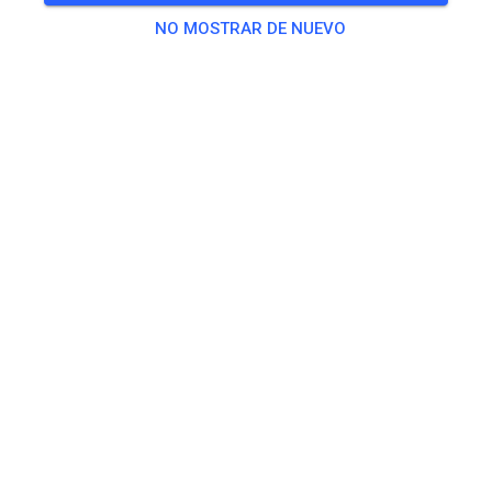
TODOS LOS EVENTOS
NO MOSTRAR DE NUEVO
104
0
MSC Reil
hace 2 semanas
4 nuevos eventos de práctica añadidos:
MIÉ
Training Mittwoch
29
VIE
Training Freitag
31
SÁB
Training Samstag
01
TODOS LOS EVENTOS