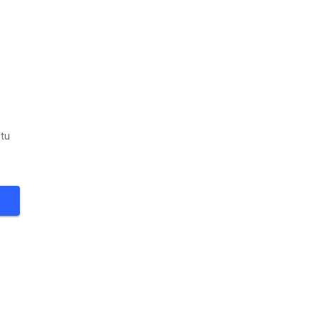
 tu
20
°
SEGUIR
itos