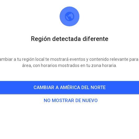
Región detectada diferente
mbiar a tu región local te mostrará eventos y contenido relevante para
área, con horarios mostrados en tu zona horaria.
MSG Sulinger Land e.V.
27232 Sulingen
CAMBIAR A AMÉRICA DEL NORTE
3
Publicaciones
899
Seguidor
810
Favor
NO MOSTRAR DE NUEVO
BOLETOS
PUBLICACIONES
INFO
HORARIO DE APERTURA