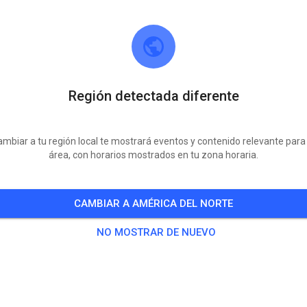
Región detectada diferente
mbiar a tu región local te mostrará eventos y contenido relevante para
área, con horarios mostrados en tu zona horaria.
MCC Wildeshausen
27793 Wildeshausen
CAMBIAR A AMÉRICA DEL NORTE
8
Publicaciones
1917
Seguidor
1821
Favor
NO MOSTRAR DE NUEVO
BOLETOS
BLICACIONES
INFO
MEMBRESÍA
HORARIO DE APERT