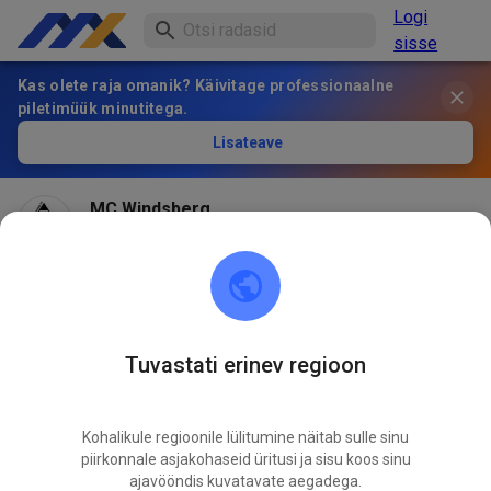
Logi
sisse
Kas olete raja omanik? Käivitage professionaalne
piletimüük minutitega.
Lisateave
MC Windsberg
2 kuu eest
Wegen Regen bleibt die Strecke heute geschlossen!
623
0
Tuvastati erinev regioon
Kohalikule regioonile lülitumine näitab sulle sinu
piirkonnale asjakohaseid üritusi ja sisu koos sinu
ajavööndis kuvatavate aegadega.