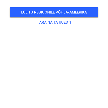
PILETID
LÜLITU REGIOONILE PÕHJA-AMEERIKA
ÄRA NÄITA UUESTI
POSTITUSED
INFO
LAHTIOLEKUAJAD
Lahtiolekuaegu pole veel sisestatud.