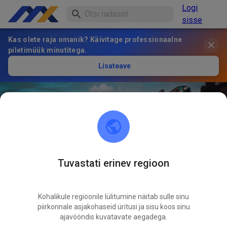
Logi
sisse
Kas olete raja omanik? Käivitage professionaalne
piletimüük minutitega.
Lisateave
Tuvastati erinev regioon
30
°
Moto Club Pau Arnos
JÄLGI
Kohalikule regioonile lülitumine näitab sulle sinu
piirkonnale asjakohaseid üritusi ja sisu koos sinu
ajavööndis kuvatavate aegadega.
1
Postitused
1
Jälgija
1
Lemmikud