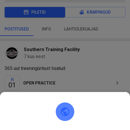
PILETID
KÄMPINGUD
POSTITUSED
INFO
LAHTIOLEKUAJAD
Southern Training Facility
7 kuu eest
365 uut treeningüritust lisatud:
N
OPEN PRACTICE
01
R
OPEN PRACTICE
02
L
OPEN PRACTICE
03