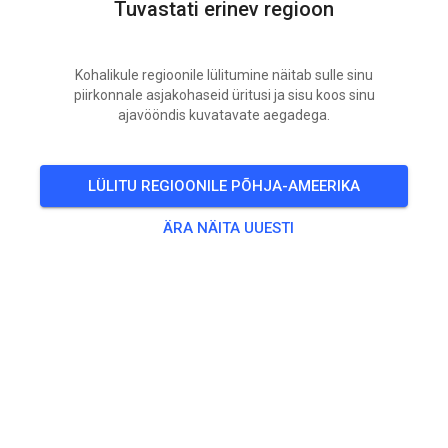
Tuvastati erinev regioon
KÕIK ÜRITUSED
4919
0
Kohalikule regioonile lülitumine näitab sulle sinu
piirkonnale asjakohaseid üritusi ja sisu koos sinu
ajavööndis kuvatavate aegadega.
Southern Training Facility
8 kuu eest
LÜLITU REGIOONILE PÕHJA-AMEERIKA
ÄRA NÄITA UUESTI