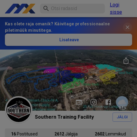
Logi
sisse
Kas olete raja omanik? Käivitage professionaalne
piletimüük minutitega.
Lisateave
34
°
Southern Training Facility
JÄLGI
16
Postitused
2612
Jälgija
2602
Lemmikud