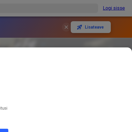
Logi sisse
Lisateave
itusi
Raceway.