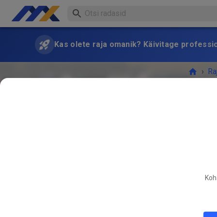
Kas olete raja omanik? Käivitage professi
›
Ra
Koha
Kui soo