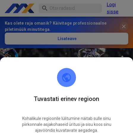
Logi
sisse
Kas olete raja omanik? Käivitage professionaalne
piletimüük minutitega.
Lisateave
Tuvastati erinev regioon
33
°
Nique Thury #64
JÄLGI
Kohalikule regioonile lülitumine näitab sulle sinu
piirkonnale asjakohaseid üritusi ja sisu koos sinu
0
Postitused
34
Jälgija
32
Lemmikud
ajavööndis kuvatavate aegadega.