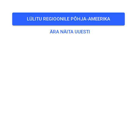
PILETID
LÜLITU REGIOONILE PÕHJA-AMEERIKA
POSTITUSED
INFO
LAHTIOLEKUAJAD
ÄRA NÄITA UUESTI
Lahtiolekuaegu pole veel sisestatud.