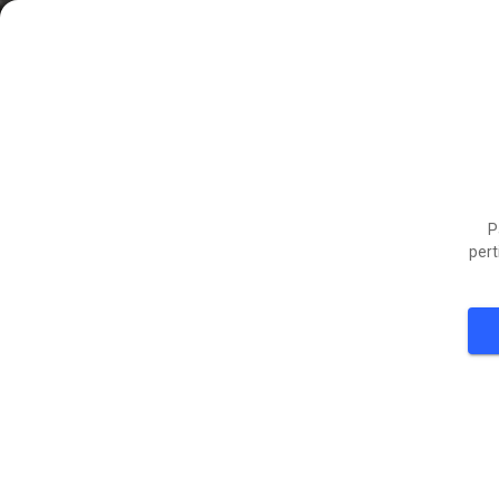
P
pert
21