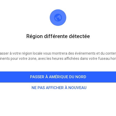
Région différente détectée
asser à votre région locale vous montrera des événements et du conte
inents pour votre zone, avec les heures affichées dans votre fuseau hor
1. AMC Zirndorf e.V. im ADAC
90614 Ammerndorf
PASSER À AMÉRIQUE DU NORD
Publications
1135
Abonné
1063
Favo
NE PAS AFFICHER À NOUVEAU
BILLETS
MESSAGES
INFO
ADHÉSION
HEURES D'OUVERTURE