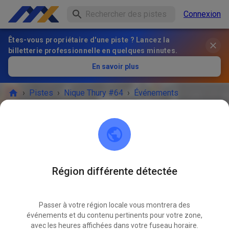
Connexion
Êtes-vous propriétaire d'une piste ? Lancez la
billetterie professionnelle en quelques minutes.
En savoir plus
›
Pistes
›
Nique Thury #64
›
Événements
Nique Thury #64
08280 Aue-Bad Schlema
Région différente détectée
Plus d'événements.
Passer à votre région locale vous montrera des
Si vous souhaitez être informé des nouveaux événements,
événements et du contenu pertinents pour votre zone,
vous pouvez suivre Nique Thury #64 .
avec les heures affichées dans votre fuseau horaire.