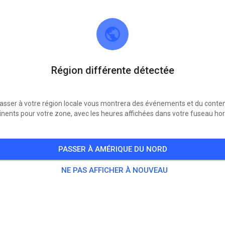
Région différente détectée
asser à votre région locale vous montrera des événements et du conte
inents pour votre zone, avec les heures affichées dans votre fuseau hor
MSC Wolfskehlen
64560 Riedstadt
PASSER À AMÉRIQUE DU NORD
Publications
785
Abonné
744
Favo
NE PAS AFFICHER À NOUVEAU
BILLETS
MESSAGES
INFO
ADHÉSION
HEURES D'OUVERTURE