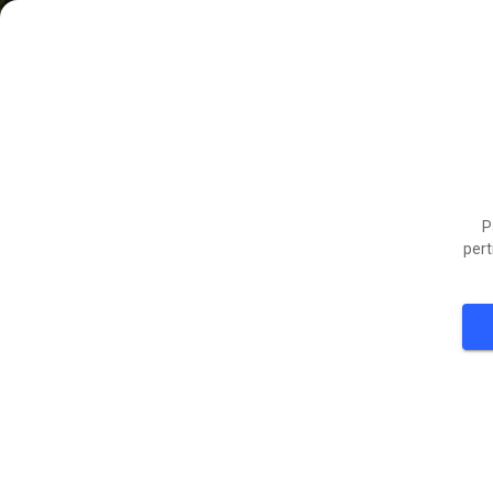
P
pert
40