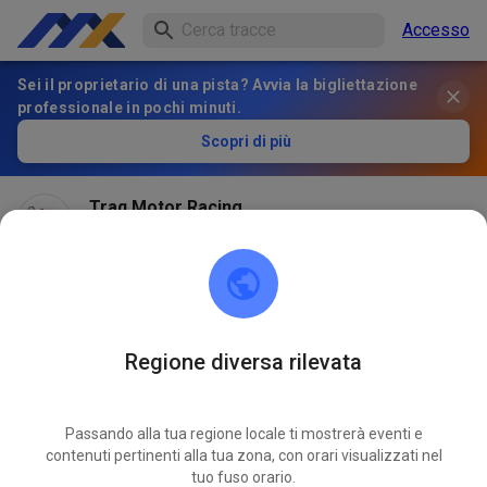
Accesso
Sei il proprietario di una pista? Avvia la bigliettazione
professionale in pochi minuti.
Scopri di più
Traq Motor Racing
2 mesi fa
Hi, we are now on MX Tickets!
470
1
Regione diversa rilevata
Passando alla tua regione locale ti mostrerà eventi e
contenuti pertinenti alla tua zona, con orari visualizzati nel
tuo fuso orario.