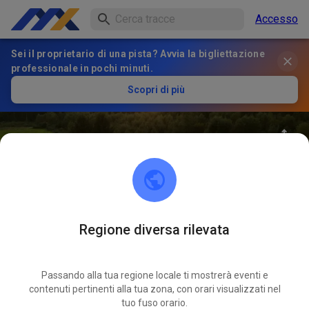
Accesso
Sei il proprietario di una pista? Avvia la bigliettazione
professionale in pochi minuti.
Scopri di più
Regione diversa rilevata
23
°
benzim SX Ranch MSC
SEGUIRE
Wachenberg
Passando alla tua regione locale ti mostrerà eventi e
contenuti pertinenti alla tua zona, con orari visualizzati nel
tuo fuso orario.
14
Post
180
Seguace
124
Preferiti