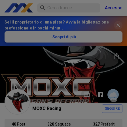
Accesso
Sei il proprietario di una pista? Avvia la bigliettazione
professionale in pochi minuti.
Scopri di più
30
°
MOXC Racing
SEGUIRE
48
Post
328
Seguace
327
Preferiti