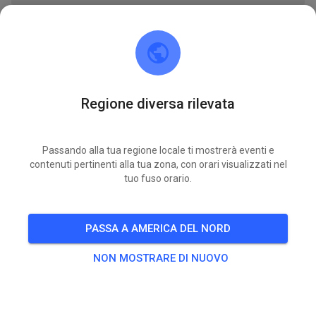
BIGLIETTI
PUBBLICAZIONI
INFO
APPARTENENZA
ORARI DI 
Regione diversa rilevata
MOXC Racing
3 settimane fa
Passando alla tua regione locale ti mostrerà eventi e
contenuti pertinenti alla tua zona, con orari visualizzati nel
1 nuovi eventi di pratica aggiunti:
tuo fuso orario.
SAB
2026 Arrowhead Tadpole C ATV
25
PASSA A AMERICA DEL NORD
TUTTI GLI EVENTI
NON MOSTRARE DI NUOVO
84
0