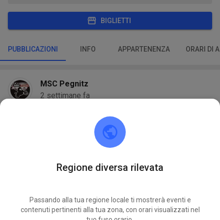
BIGLIETTI
PUBBLICAZIONI
INFO
APPARTENENZA
ORARI DI 
MSC Pegnitz
2 settimane fa
28 nuovi eventi di pratica aggiunti:
LUN
Freies Training MX & Enduro
27
MAR
Regione diversa rilevata
Freies Training MX & Enduro
28
MER
Freies Training MX & Enduro
29
Passando alla tua regione locale ti mostrerà eventi e
contenuti pertinenti alla tua zona, con orari visualizzati nel
tuo fuso orario.