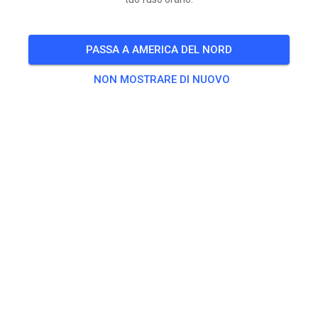
TUTTI GLI EVENTI
PASSA A AMERICA DEL NORD
184
0
NON MOSTRARE DI NUOVO
MSC Pegnitz
1 mese fa
21 nuovi eventi di pratica aggiunti:
LUN
Freies Training MX & Enduro
06
MAR
Freies Training MX & Enduro
07
MER
Freies Training MX & Enduro
08
TUTTI GLI EVENTI