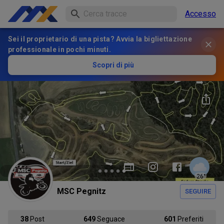
Accesso
Sei il proprietario di una pista? Avvia la bigliettazione
professionale in pochi minuti.
Scopri di più
26
°
MSC Pegnitz
SEGUIRE
38
Post
649
Seguace
601
Preferiti