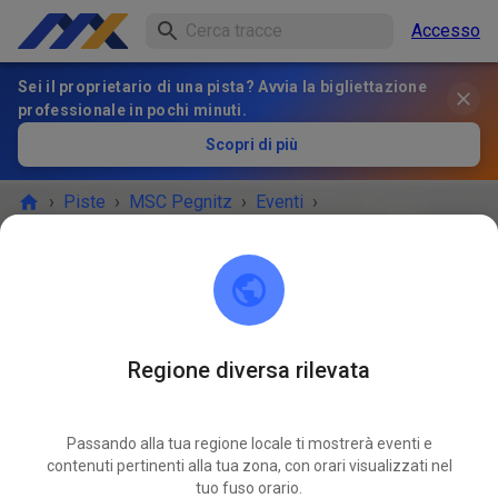
Accesso
Sei il proprietario di una pista? Avvia la bigliettazione
professionale in pochi minuti.
Scopri di più
›
Piste
›
MSC Pegnitz
›
Eventi
›
Freies Training MX & Enduro
MSC Pegnitz
Scharthammer
Regione diversa rilevata
L'EVENTO È FINITO!
Passando alla tua regione locale ti mostrerà eventi e
Freies Training MX & Enduro
contenuti pertinenti alla tua zona, con orari visualizzati nel
NOV
14
tuo fuso orario.
venerdì