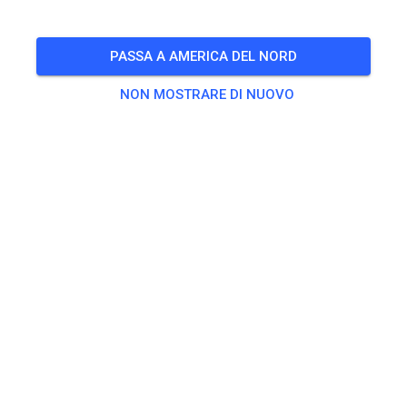
Achtung: Öffnungszeit 13.00 bis 17.00, Endurostrecke nur
verkürzt befahrbar
PASSA A AMERICA DEL NORD
🎟️
47 Ospiti
,
9 Membri
NON MOSTRARE DI NUOVO
Esercitarsi
Erwachsene
20,00 €
Jugendliche
10,00 €