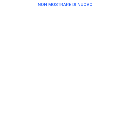
NON MOSTRARE DI NUOVO
MSF-Kräwinklerbrücke 1960 e.V.
6 giorni fa