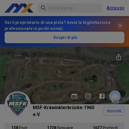
Accesso
Sei il proprietario di una pista? Avvia la bigliettazione
professionale in pochi minuti.
Scopri di più
23
°
MSF-Kräwinklerbrücke 1960
SEGUIRE
e.V.
138
Post
1728
Seguace
1627
Preferiti