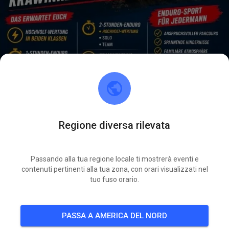
Regione diversa rilevata
Hallo zusammen.
Tickets sind online
Euer MSFK1960-Team
Passando alla tua regione locale ti mostrerà eventi e
contenuti pertinenti alla tua zona, con orari visualizzati nel
SAB
tuo fuso orario.
Enduro Light 1&2 Std.
08
PASSA A AMERICA DEL NORD
253
0