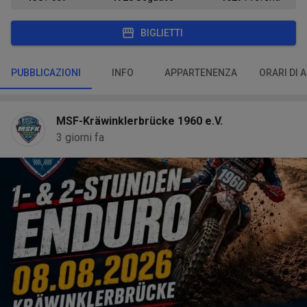
BIGLIETTI
PUBBLICAZIONI
INFO
APPARTENENZA
ORARI DI 
MSF-Kräwinklerbrücke 1960 e.V.
3 giorni fa