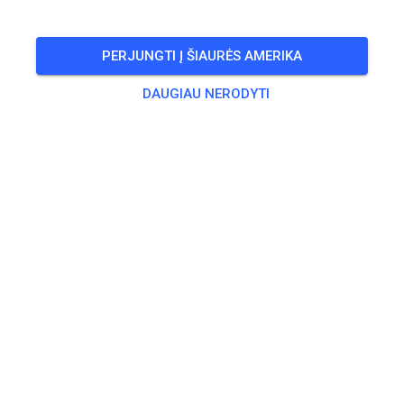
informieren. Es können keine Ausnahmen gemacht
werden.
PERJUNGTI Į ŠIAURĖS AMERIKA
Bitte haltet euch daran.
DAUGIAU NERODYTI
Wir danken fürs Verständnis.
349
0