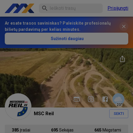
Prisijungti
Ar esate trasos savininkas? Paleiskite profesionalų
bilietų pardavimą per kelias minutes.
Sužinoti daugiau
23
°
MSC Reil
SEKTI
385
Įrašai
695
Sekėjas
665
Mėgstami