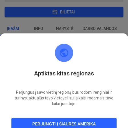
BILIETAI
ĮRAŠAI
INFO
NARYSTĖ
DARBO VALANDOS
MSC Reil
prieš 6 dienas
3 naujų treniruočių renginių pridėta:
Aptiktas kitas regionas
TR
Training Mittwoch
05
Perjungus į savo vietinį regioną bus rodomi renginiai ir
PN
turinys, aktualūs tavo vietovei, su laikais, rodomais tavo
Training Freitag
07
laiko juostoje.
SK
Training Sonntag
09
PERJUNGTI Į ŠIAURĖS AMERIKA