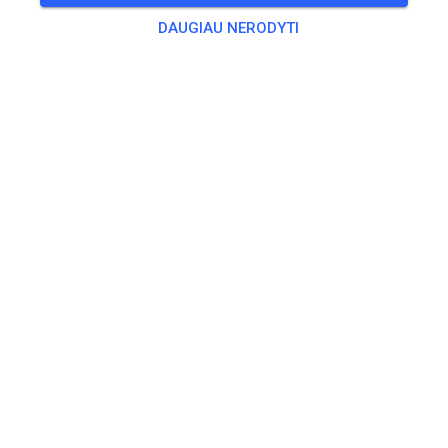
VISI RENGINIAI
DAUGIAU NERODYTI
84
0
MSC Reil
prieš 1 savaitę
4 naujų treniruočių renginių pridėta:
TR
Training Mittwoch
29
PN
Training Freitag
31
ŠT
Training Samstag
01
VISI RENGINIAI