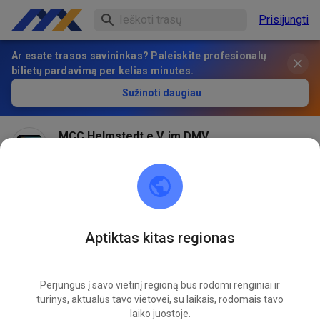
Prisijungti
Ar esate trasos savininkas? Paleiskite profesionalų
bilietų pardavimą per kelias minutes.
Sužinoti daugiau
MCC Helmstedt e.V. im DMV
prieš 1 mėnesį
Aptiktas kitas regionas
Perjungus į savo vietinį regioną bus rodomi renginiai ir
turinys, aktualūs tavo vietovei, su laikais, rodomais tavo
laiko juostoje.