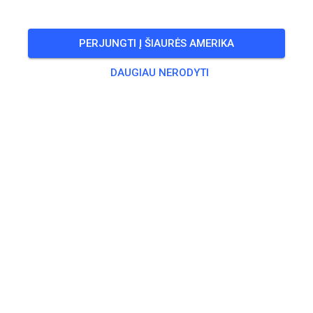
PERJUNGTI Į ŠIAURĖS AMERIKA
DAUGIAU NERODYTI
Strecke wurde vom Strecken Team abgezogen.
569
7