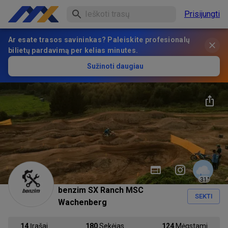
Prisijungti
Ar esate trasos savininkas? Paleiskite profesionalų
bilietų pardavimą per kelias minutes.
Sužinoti daugiau
31
°
benzim SX Ranch MSC
SEKTI
Wachenberg
14
Įrašai
180
Sekėjas
124
Mėgstami