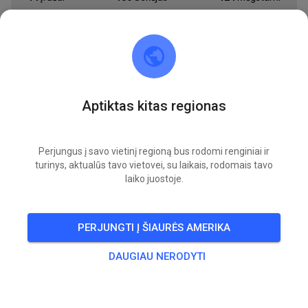
BILIETAI
ĮRAŠAI
INFO
NARYSTĖ
DARBO VALANDOS
Aptiktas kitas regionas
benzim SX Ranch MSC Wachenberg
prieš 1 metus
Perjungus į savo vietinį regioną bus rodomi renginiai ir
turinys, aktualūs tavo vietovei, su laikais, rodomais tavo
1 naujų treniruočių renginių pridėta:
laiko juostoje.
SK
SX Training
13
PERJUNGTI Į ŠIAURĖS AMERIKA
VISI RENGINIAI
DAUGIAU NERODYTI
554
0