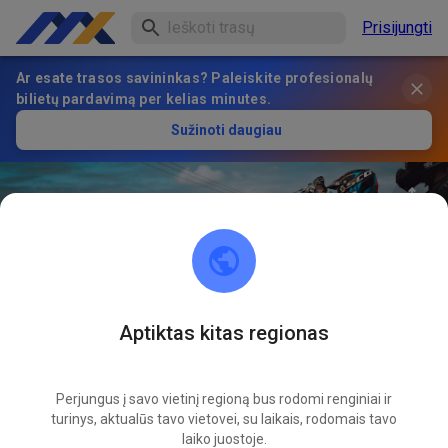
Prisijungti
Ar esate trasos savininkas? Paleiskite profesionalų
bilietų pardavimą per kelias minutes.
Sužinoti daugiau
Aptiktas kitas regionas
36
°
CDG Mx Retreat
SEKTI
Perjungus į savo vietinį regioną bus rodomi renginiai ir
turinys, aktualūs tavo vietovei, su laikais, rodomais tavo
1
Įrašai
1
Sekėjas
1
Mėgstami
laiko juostoje.