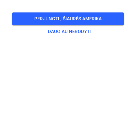
BILIETAI
PERJUNGTI Į ŠIAURĖS AMERIKA
ĮRAŠAI
INFO
DARBO VALANDOS
DAUGIAU NERODYTI
Darbo valandos dar neįvestos.