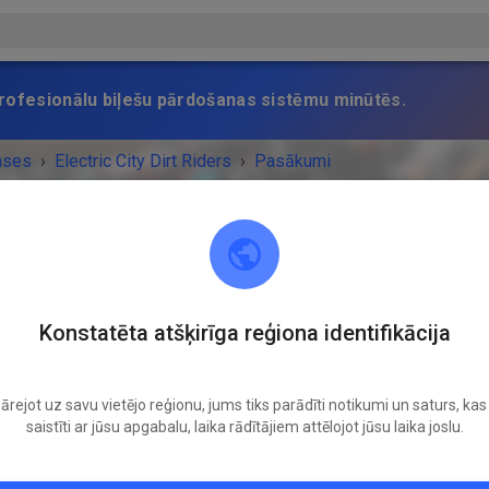
 profesionālu biļešu pārdošanas sistēmu minūtēs.
ases
›
Electric City Dirt Riders
›
Pasākumi
Electric City Dirt Riders
Konstatēta atšķirīga reģiona identifikācija
Black Eagle, MT 59414
ārejot uz savu vietējo reģionu, jums tiks parādīti notikumi un saturs, kas 
Nav vairs notikumu.
saistīti ar jūsu apgabalu, laika rādītājiem attēlojot jūsu laika joslu.
laties saņemt paziņojumus par jaunajiem notikumiem, varat sekot
Electric City Dirt Riders.