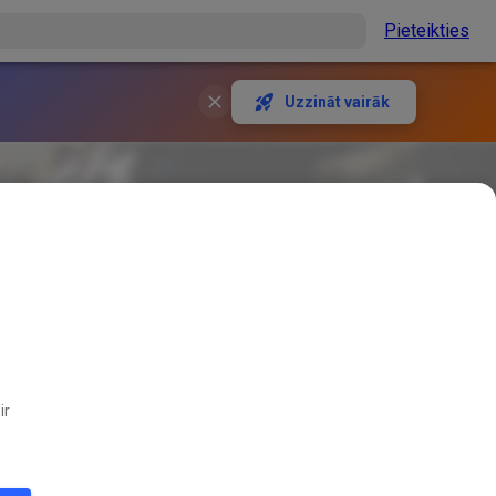
Pieteikties
Uzzināt vairāk
ir
 līdzi