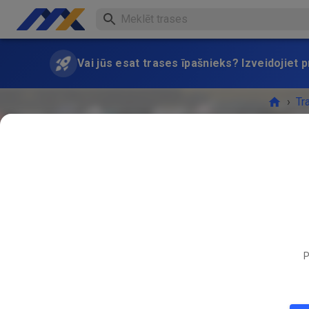
Vai jūs esat trases īpašnieks? Izveidojiet
›
Tr
P
Ja vē