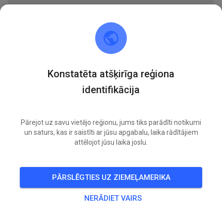
BIĻETES
IERAKSTI
INFO
BIEDRU BIEDRĪBA
DARBA LAIKS
Konstatēta atšķirīga reģiona
Lincoln Sports Foundation Mx
identifikācija
pirms 4 dienām
Pievienoti 1 jauni prakses notikumi:
Pārejot uz savu vietējo reģionu, jums tiks parādīti notikumi
un saturs, kas ir saistīti ar jūsu apgabalu, laika rādītājiem
OTRD.
Prepped practice
04
attēlojot jūsu laika joslu.
VISI NOTIKUMI
PĀRSLĒGTIES UZ ZIEMEĻAMERIKA
NERĀDIET VAIRS
13
0