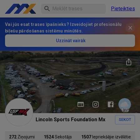
Pieteikties
Vai jūs esat trases īpašnieks? Izveidojiet profesionālu
biļešu pārdošanas sistēmu minūtēs.
Uzzināt vairāk
31
°
Lincoln Sports Foundation Mx
SEKOT
272
Ziņojumi
1524
Sekotājs
1507
Iepriekšējie izvēlētie