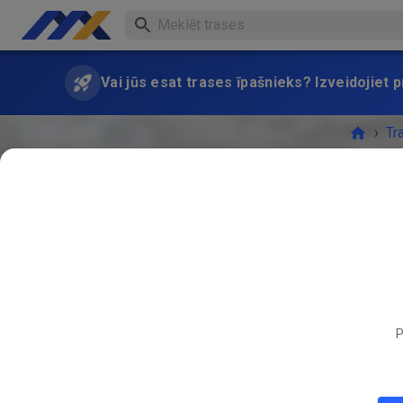
Vai jūs esat trases īpašnieks? Izveidojiet
›
Tr
Non-pre
P
PASĀK
MAIJS
09