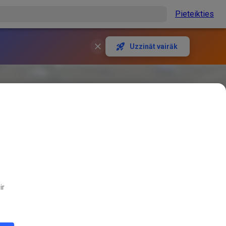
Pieteikties
Uzzināt vairāk
ir