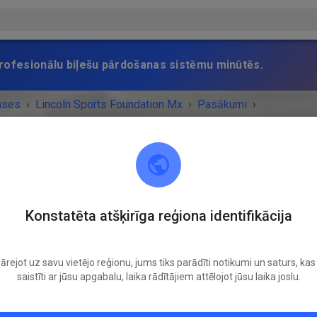
 profesionālu biļešu pārdošanas sistēmu minūtēs.
ases
›
Lincoln Sports Foundation Mx
›
Pasākumi
›
pped Practice
Lincoln Sports Foundation Mx
Konstatēta atšķirīga reģiona identifikācija
Lincoln, NE 68517
ārejot uz savu vietējo reģionu, jums tiks parādīti notikumi un saturs, kas 
UMS IR BEIDZIES!
saistīti ar jūsu apgabalu, laika rādītājiem attēlojot jūsu laika joslu.
Non-prepped Practice
Sestdiena
10:00
-
16:00