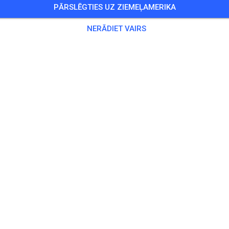
PĀRSLĒGTIES UZ ZIEMEĻAMERIKA
1 Viesi
,
191 Dalībnieki
NERĀDIET VAIRS
kse
prepped Practice
18,60