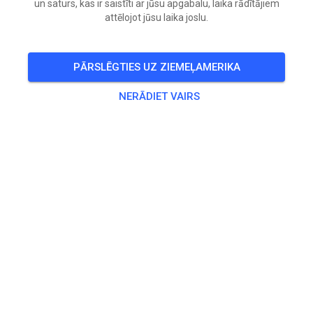
un saturs, kas ir saistīti ar jūsu apgabalu, laika rādītājiem
attēlojot jūsu laika joslu.
Open today non prep Weekend schedule will be posted on
7/18/25
PĀRSLĒGTIES UZ ZIEMEĻAMERIKA
🎟️
139 Viesi
,
146 Dalībnieki
NERĀDIET VAIRS
Biedru biedrība
Family Membership
0,00 $
Single Membership
0,00 $
Family Membership - Discounted Rate
0,00 $
Single Membership - Discounted Rate
0,00 $
Prakse