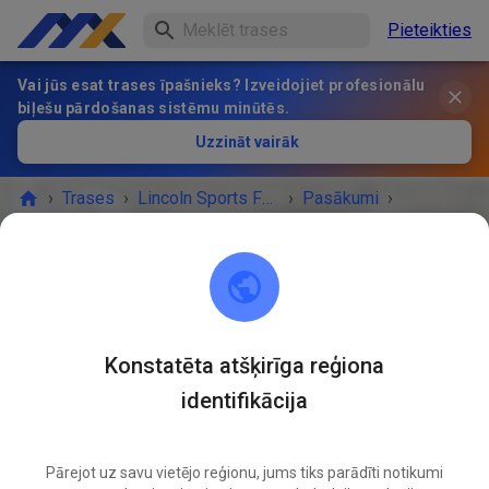
Pieteikties
Vai jūs esat trases īpašnieks? Izveidojiet profesionālu
biļešu pārdošanas sistēmu minūtēs.
Uzzināt vairāk
›
Trases
›
Lincoln Sports Foundation Mx
›
Pasākumi
›
Non prep today 4-8
Lincoln Sports Foundation Mx
Lincoln, NE 68517
Konstatēta atšķirīga reģiona
identifikācija
PASĀKUMS IR BEIDZIES!
Non prep today 4-8
JŪL.
17
Pārejot uz savu vietējo reģionu, jums tiks parādīti notikumi
Ceturtdiena
16:00
-
20:00