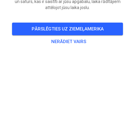
un saturs, kas ir saistīti ar jūsu apgabalu, laika rādītājiem
attēlojot jūsu laika joslu.
Open tomorrow 10-4
🎟️
130 Viesi
,
147 Dalībnieki
PĀRSLĒGTIES UZ ZIEMEĻAMERIKA
NERĀDIET VAIRS
Biedru biedrība
Family Membership
0,00 $
Single Membership
0,00 $
Family Membership - Discounted Rate
0,00 $
Single Membership - Discounted Rate
0,00 $
Prakse