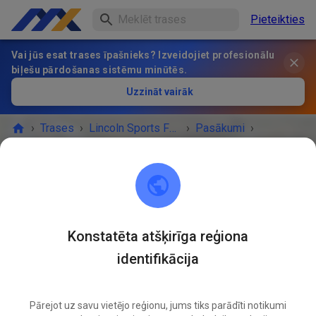
Pieteikties
Vai jūs esat trases īpašnieks? Izveidojiet profesionālu
biļešu pārdošanas sistēmu minūtēs.
Uzzināt vairāk
›
Trases
›
Lincoln Sports Foundation Mx
›
Pasākumi
›
Non prep Sunday 10-4
Lincoln Sports Foundation Mx
Lincoln, NE 68517
Konstatēta atšķirīga reģiona
identifikācija
PASĀKUMS IR BEIDZIES!
Non prep Sunday 10-4
AUG.
03
Pārejot uz savu vietējo reģionu, jums tiks parādīti notikumi
Svētdiena
10:00
-
20:00