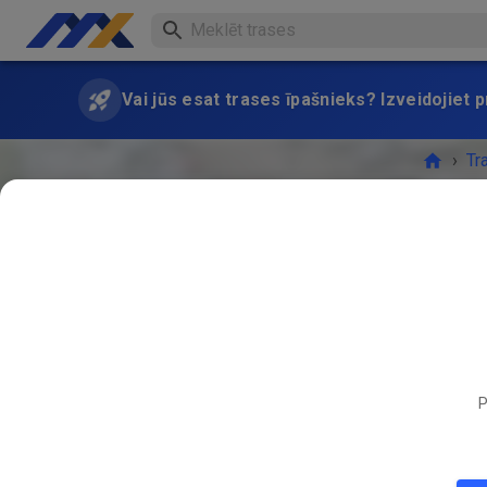
Vai jūs esat trases īpašnieks? Izveidojiet
›
Tr
Non prep
P
PASĀK
JŪN.
28