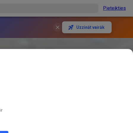
Pieteikties
Uzzināt vairāk
ir