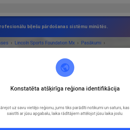
 profesionālu biļešu pārdošanas sistēmu minūtēs.
ases
›
Lincoln Sports Foundation Mx
›
Pasākumi
›
 Saturday 10-4 main track & pee wee track only
Lincoln Sports Foundation Mx
Konstatēta atšķirīga reģiona identifikācija
Lincoln, NE 68517
ārejot uz savu vietējo reģionu, jums tiks parādīti notikumi un saturs, kas 
UMS IR BEIDZIES!
saistīti ar jūsu apgabalu, laika rādītājiem attēlojot jūsu laika joslu.
Non prep Saturday 10-4 main track & pee wee
track only