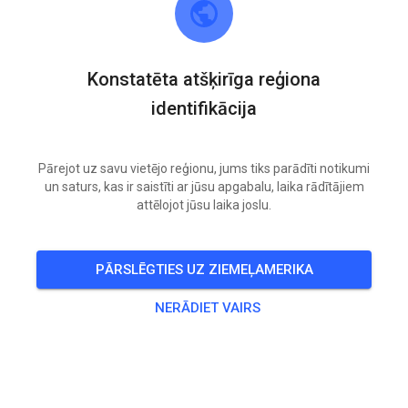
Konstatēta atšķirīga reģiona
identifikācija
Pārejot uz savu vietējo reģionu, jums tiks parādīti notikumi
un saturs, kas ir saistīti ar jūsu apgabalu, laika rādītājiem
attēlojot jūsu laika joslu.
‼️‼️Zaterdag 9 mei Geopend ‼️‼️
PĀRSLĒGTIES UZ ZIEMEĻAMERIKA
262
2
NERĀDIET VAIRS
MSV Motordrenthe
pirms 4 mēnešiem