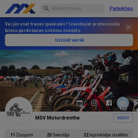
Pieteikties
Vai jūs esat trases īpašnieks? Izveidojiet profesionālu
biļešu pārdošanas sistēmu minūtēs.
Uzzināt vairāk
22
°
MSV Motordrenthe
SEKOT
11
Ziņojumi
25
Sekotājs
22
Iepriekšējie izvēlētie