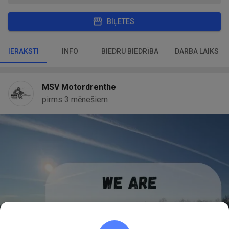
BIĻETES
IERAKSTI
INFO
BIEDRU BIEDRĪBA
DARBA LAIKS
MSV Motordrenthe
pirms 3 mēnešiem