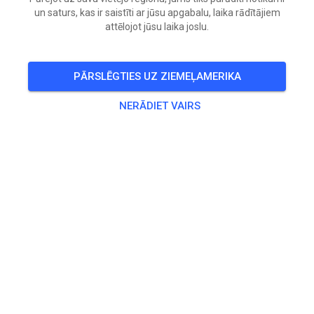
un saturs, kas ir saistīti ar jūsu apgabalu, laika rādītājiem
attēlojot jūsu laika joslu.
BIĻETES
IERAKSTI
INFO
DARBA LAIKS
PĀRSLĒGTIES UZ ZIEMEĻAMERIKA
NERĀDIET VAIRS
Trases informācija
Anspruchsvolle Kinder und Jugend-strecke mit 11 Tabel,
Double und Sprüngen für Anfänger und Fortgeschrittene
Fahrer
Sazinieties
MX-Kids Motocross-Strecke NUR FÜR MITGLIEDER
4551 Ried im Traunkreis
Austrija
mxkids@hotmail.com