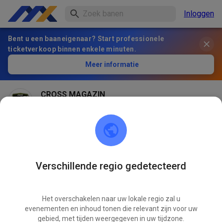
Inloggen
Bent u een baaneigenaar? Start professionele
ticketverkoop binnen enkele minuten.
Meer informatie
CROSS MAGAZIN
1 maand geleden
Hey, wir sind jetzt bei MX Tickets!
995
3
Verschillende regio gedetecteerd
Het overschakelen naar uw lokale regio zal u
evenementen en inhoud tonen die relevant zijn voor uw
gebied, met tijden weergegeven in uw tijdzone.