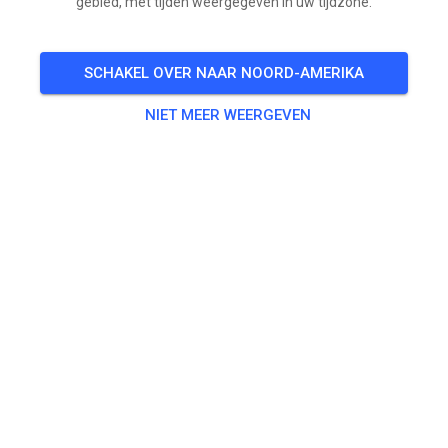
gebied, met tijden weergegeven in uw tijdzone.
SCHAKEL OVER NAAR NOORD-AMERIKA
NIET MEER WEERGEVEN
🏁 Heute ist Motocross-Tag beim MC Windsberg! 🏍️
☀️
Das Wetter ist einfach perfekt und die Strecke ist
bereit! Nutzt den sonnigen Tag und kommt zum Fahren.
Egal ob Vereinsmitglied oder Gastfahrer – wir freuen
uns auf jeden, der heute mit uns Gas geben möchte!
MC Windsberg
☀️ Perfekte Streckenbedingungen
🔥 Action, Fahrspaß und gute Stimmung