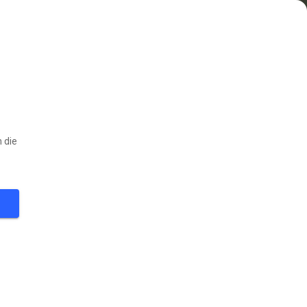
 die
29
°
VOLGEN
ten