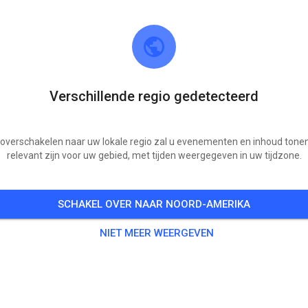
Verschillende regio gedetecteerd
 overschakelen naar uw lokale regio zal u evenementen en inhoud tonen
relevant zijn voor uw gebied, met tijden weergegeven in uw tijdzone.
MC Windsberg
48°56'47.1"N 10°28'50.2"E
SCHAKEL OVER NAAR NOORD-AMERIKA
Berichten
809
Volger
771
Favorie
NIET MEER WEERGEVEN
KAARTJES
BERICHTEN
INFO
OPENINGSTIJDEN