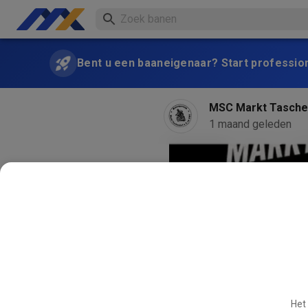
Bent u een baaneigenaar? Start professio
MSC Markt Tasche
1 maand geleden
Het