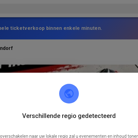
nele ticketverkoop binnen enkele minuten.
ndorf
Verschillende regio gedetecteerd
 overschakelen naar uw lokale regio zal u evenementen en inhoud tonen